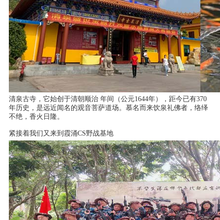
清泉古寺，
它始创于清朝顺治
年间（公元
1644年），距今已有370
年历史，是远近闻名的观音菩萨道场。慕名而来饮泉礼佛者，络绎
不绝，香火日隆。
紧接着我们又来到
霞涌
CS野战基地