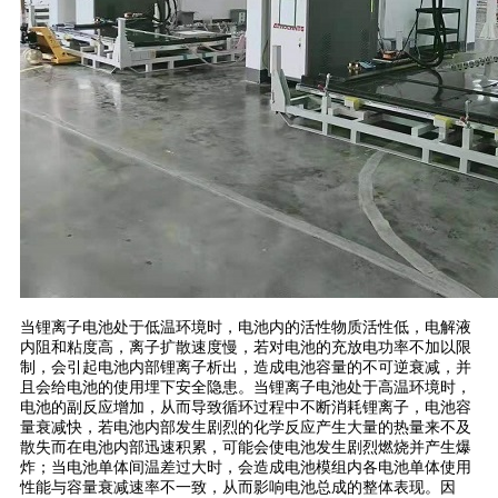
当锂离子电池处于低温环境时，电池内的活性物质活性低，电解液
内阻和粘度高，离子扩散速度慢，若对电池的充放电功率不加以限
制，会引起电池内部锂离子析出，造成电池容量的不可逆衰减，并
且会给电池的使用埋下安全隐患。当锂离子电池处于高温环境时，
电池的副反应增加，从而导致循环过程中不断消耗锂离子，电池容
量衰减快，若电池内部发生剧烈的化学反应产生大量的热量来不及
散失而在电池内部迅速积累，可能会使电池发生剧烈燃烧并产生爆
炸；当电池单体间温差过大时，会造成电池模组内各电池单体使用
性能与容量衰减速率不一致，从而影响电池总成的整体表现。因