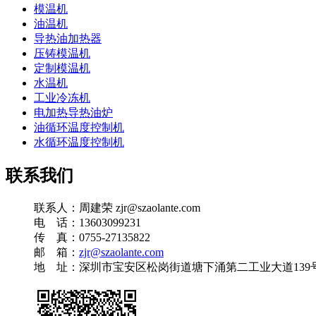
模温机
油温机
导热油加热器
压铸模温机
定制模温机
水温机
工业冷冻机
电加热导热油炉
油循环温度控制机
水循环温度控制机
联系我们
联系人：周建荣 zjr@szaolante.com
电 话：13603099231
传 真：0755-27135822
邮 箱：
zjr@szaolante.com
地 址：深圳市宝安区松岗街道塘下涌第二工业大道139